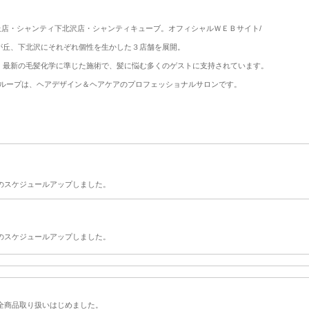
店・シャンティ下北沢店・シャンティキューブ。オフィシャルＷＥＢサイト/
が丘、下北沢にそれぞれ個性を生かした３店舗を展開。
、最新の毛髪化学に準じた施術で、髪に悩む多くのゲストに支持されています。
ループは、ヘアデザイン＆ヘアケアのプロフェッショナルサロンです。
のスケジュールアップしました。
のスケジュールアップしました。
全商品取り扱いはじめました。