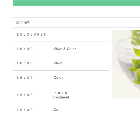
受付時間
１０：００ＯＰＥＮ
１６：００
Wave & Color
１８：００
Wave
１８：００
Color
ｐｅａｓ
１８：００
Treatment
１９：００
Cut